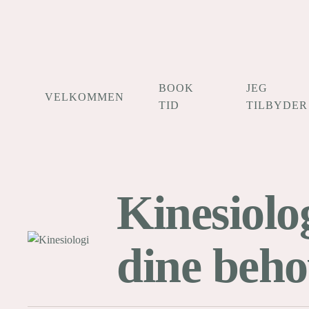
Gå til hovedindhold
BOOK
JEG
VELKOMMEN
TID
TILBYDER
Kinesiolo
dine beho