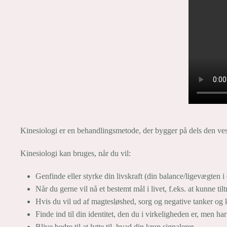
Kinesiologi er en behandlingsmetode, der bygger på dels den ves
Kinesiologi kan bruges, når du vil:
Genfinde eller styrke din livskraft (din balance/ligevægten i
Når du gerne vil nå et bestemt mål i livet, f.eks. at kunne 
Hvis du vil ud af magtesløshed, sorg og negative tanker og 
Finde ind til din identitet, den du i virkeligheden er, men har 
Blive bedre til at lytte til, hvad din krop signalerer