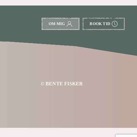
OM MIG
BOOK TID
© BENTE FISKER