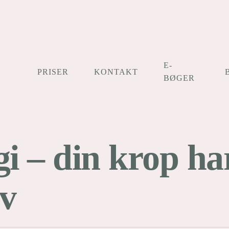
E-
PRISER
KONTAKT
BØGER
gi – din krop ha
v