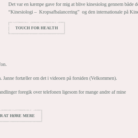
Det var en kæmpe gave for mig at blive kinesiolog gennem både de
“Kinesiologi – Kropsafbalancering” og den internationale på Kin
TOUCH FOR HEALTH
fon.
m. Janne fortæller om det i videoen på forsiden (Velkommen).
handlinger foregik over telefonen ligesom for mange andre af mine
OR AT HØRE MERE