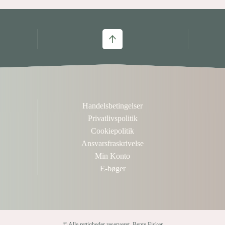
Handelsbetingelser
Privatlivspolitik
Cookiepolitik
Ansvarsfraskrivelse
Min Konto
E-bøger
© Alle rettigheder reserveret. Bente Fisker