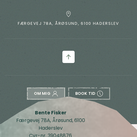
FÆRGEVEJ 78A, ÅRØSUND, 6100 HADERSLEV
OM MIG
BOOK TID
Bente Fisker
Færgevej 78A, Årøsund, 6100
Haderslev
Cvr-nr. 39048876