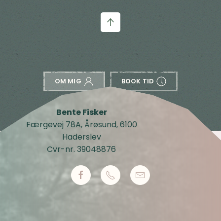
OM MIG
BOOK TID
Bente Fisker
Færgevej 78A, Årøsund, 6100
Haderslev
Cvr-nr. 39048876