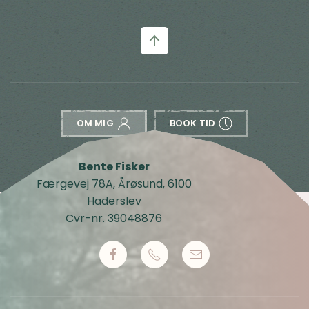
OM MIG
BOOK TID
Bente Fisker
Færgevej 78A, Årøsund, 6100
Haderslev
Cvr-nr. 39048876