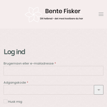
Gå til hovedindhold
Log ind
Påkrævet
Brugernavn eller e-mailadresse
*
Påkrævet
Adgangskode
*
Husk mig