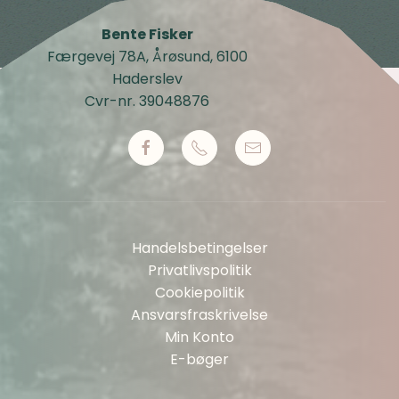
Bente Fisker
Færgevej 78A, Årøsund, 6100
Haderslev
Cvr-nr. 39048876
Handelsbetingelser
Privatlivspolitik
Cookiepolitik
Ansvarsfraskrivelse
Min Konto
E-bøger