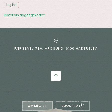
Log ind
Mistet din adgangskode?
FÆRGEVEJ 78A, ÅRØSUND, 6100 HADERSLEV
OM MIG
BOOK TID