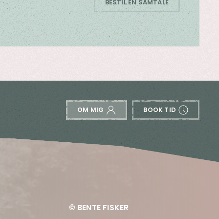
BESTIL EN SAMTALE
OM MIG
BOOK TID
© BENTE FISKER