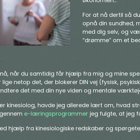
økonomien…
For at nå dertil så d
opnå din sundhed, må
med dig selv, og vær
“drømme” om et bedr
å, når du samtidig får hjælp fra mig og mine spec
 lige netop det, der blokerer DIN vej (fysisk, psyki
åndtere det med din nye viden og mentale værktøje
r kinesiolog, havde jeg allerede lært om, hvad stre
r gennem
e-læringsprogrammer
jeg fulgte, at jeg 
 med hjælp fra kinesiologiske redskaber og spørgete