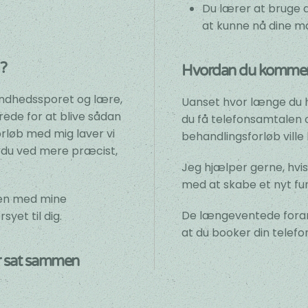
Du lærer at bruge di
at kunne nå dine m
g?
Hvordan du kommer
 sundhedssporet og lære,
Uanset hvor længe du ha
rede for at blive sådan
du få telefonsamtalen
orløb med mig laver vi
behandlingsforløb ville 
 du ved mere præcist,
Jeg hjælper gerne, hvis 
med at skabe et nyt fu
en med mine
De længeventede forand
syet til dig.
at du booker din telef
r sat sammen