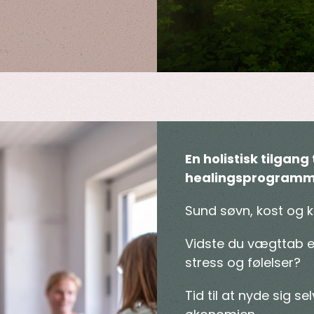
En holistisk tilgan
healingsprogramm
Sund søvn, kost og k
Vidste du vægttab
stress og følelser?
Tid til at nyde sig se