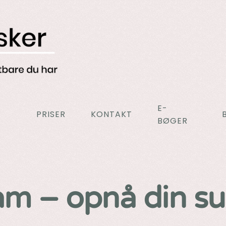
E-
PRISER
KONTAKT
BØGER
am – opnå din s