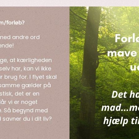
am/forløb?
, med andre ord
rende!
sige, at kærligheden
elv har, kan vi ikke
brug for. I flyet skal
et samme gælder på
stisk, det er en
år vi er noget
de. Så begynd med
 savner du i dit liv?