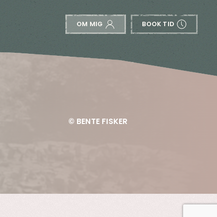
OM MIG
BOOK TID
© BENTE FISKER