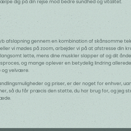
hjælpe dig på din rejse mod bedre sundhed og vitalitet.
yb afslapning gennem en kombination af skånsomme tekn
n eller vi mødes på zoom, arbejder vi på at afstresse din k
ngsomt lette, mens dine muskler slapper af og dit ånd
roces, og mange oplever en betydelig lindring allerede e
ro og velvære.
handlingsmuligheder og priser, er der noget for enhver, 
r, så du får præcis den støtte, du har brug for, og jeg står
læde.