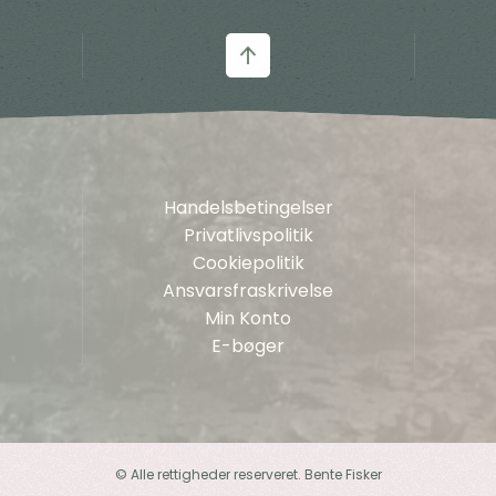
Handelsbetingelser
Privatlivspolitik
Cookiepolitik
Ansvarsfraskrivelse
Min Konto
E-bøger
© Alle rettigheder reserveret. Bente Fisker