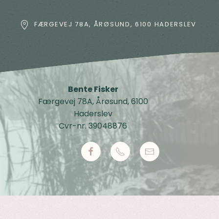
FÆRGEVEJ 78A, ÅRØSUND, 6100 HADERSLEV
Bente Fisker
Færgevej 78A, Årøsund, 6100
Haderslev
Cvr-nr. 39048876