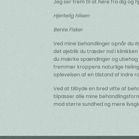
Jeg ser frem til at høre fra dig og 
Hjertelig hilsen
Bente Fisker
Ved mine behandlinger opnår du d
det øjeblik du træder ind i klinikke
du mærke spændinger og ubehag la
fremmer kroppens naturlige helingsp
oplevelsen af en tilstand af indre 
Ved at tilbyde en bred vifte af be
tilpasser alle mine behandlingsforme
mod større sundhed og mere livsg