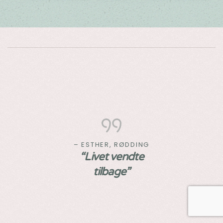
— KAREN BJERRE,
HADERSLEV
“At blive ældre
og stadig føle
sig levende, rask
og glad”