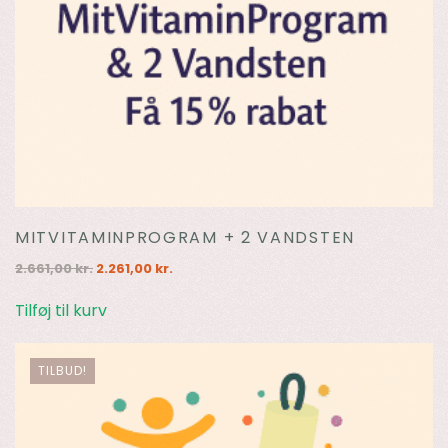
MITVITAMINPROGRAM + 2 VANDSTEN
Den
Den
2.661,00
kr.
2.261,00
kr.
oprindelige
aktuelle
pris
pris
Tilføj til kurv
var:
er:
2.661,00 kr..
2.261,00 kr..
TILBUD!