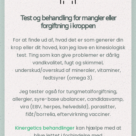
Test og behandling for mangler eller
forgiftning i kroppen
For at finde ud af, hvad det er som generer din
krop eller dit hoved, kan jeg lave en kinesiologisk
test. Ting som kan give problemer er dårlig
vandkvalitet, fugt og skimmel,
underskud/overskud af mineraler, vitaminer,
fedtsyrer (omega 3).
Jeg tester også for tungmetalforgiftning,
allergier, syre-base ubalancer, candidasvamp,
vira (EBV, herpes, helvedsild), parasitter,
flåt/borrelia, eftervirkning vacciner.
Kinergetics behandlinger
kan hjælpe med at
blive lettet i forbindelse med