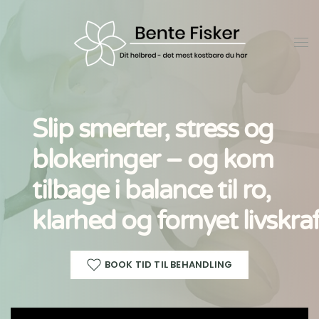
Gå til hovedindhold
Slip smerter, stress og
blokeringer – og kom
tilbage i balance til ro,
klarhed og fornyet livskra
BOOK TID TIL BEHANDLING