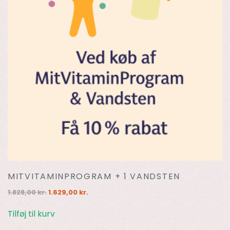
MITVITAMINPROGRAM + 1 VANDSTEN
Den
Den
1.828,00
kr.
1.629,00
kr.
oprindelige
aktuelle
pris
pris
Tilføj til kurv
var:
er: